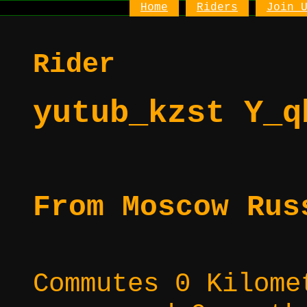
Home
Riders
Join 
Rider
yutub_kzst Y_q
From Moscow Rus
Commutes 0 Kilome