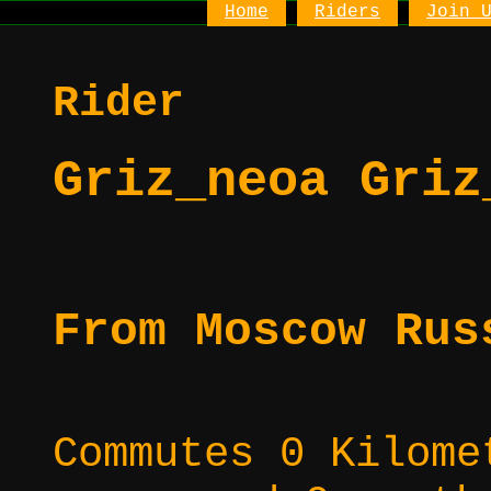
Home
Riders
Join 
Rider
Griz_neoa Griz
From Moscow Rus
Commutes 0 Kilome