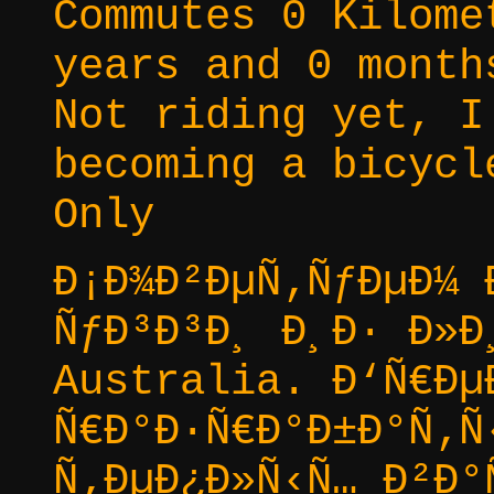
Commutes 0 Kilome
years and 0 month
Not riding yet, I
becoming a bicycl
Only
Ð¡Ð¾Ð²ÐµÑ‚ÑƒÐµÐ¼ 
ÑƒÐ³Ð³Ð¸ Ð¸Ð· Ð»Ð
Australia. Ð‘Ñ€Ðµ
Ñ€Ð°Ð·Ñ€Ð°Ð±Ð°Ñ‚Ñ
Ñ‚ÐµÐ¿Ð»Ñ‹Ñ… Ð²Ð°