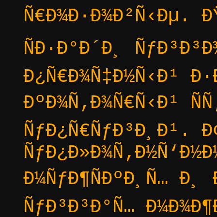
Ñ€Ð¾Ð·Ð¾Ð²Ñ‹Ðµ. Ð
ÑÐ·Ð°Ð´Ð¸ ÑƒÐ³Ð³Ð
Ð¿Ñ€Ð¾Ñ‡Ð½Ñ‹Ð¹ Ð·
ÐºÐ¾Ñ‚Ð¾Ñ€Ñ‹Ð¹ Ñ
ÑƒÐ¿Ñ€ÑƒÐ³Ð¸Ð¹. Ð
ÑƒÐ¿Ð»Ð¾Ñ‚Ð½Ñ‘Ð½Ð
Ð¼ÑƒÐ¶ÑÐºÐ¸Ñ… Ð¸ 
ÑƒÐ³Ð³Ð°Ñ… Ð¼Ð¾Ð¶