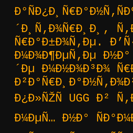
Ð°ÑÐ¿Ð¸Ñ€Ð°Ð½Ñ‚Ñ
´Ð¸Ñ‚Ð¾Ñ€Ð¸Ð¸, Ñ‚
Ñ€Ð°Ð±Ð¾Ñ‚Ðµ. Ð’Ñ
Ð¼Ð¾Ð¶ÐµÑ‚Ðµ Ð½Ð°
´Ðµ Ð¼Ð½Ð¾Ð³Ð¾ Ñ€
Ð²Ð°Ñ€Ð¸Ð°Ð½Ñ‚Ð¾Ð
Ð¿Ð»ÑŽÑ UGG Ð² Ñ
Ð¼ÐµÑ… Ð½Ð° ÑÐ°Ð