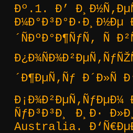
Ðº.1. Ð’ Ð¸Ð½Ñ‚Ðµ
Ð¼Ð°Ð³Ð°Ð·Ð¸Ð½Ðµ 
´ÑÐºÐ°Ð¶ÑƒÑ‚ Ñ Ð
Ð¿Ð¾ÑÐ¾Ð²ÐµÑ‚ÑƒÑ
´Ð¶ÐµÑ‚Ñƒ Ð´Ð»Ñ Ð
Ð¡Ð¾Ð²ÐµÑ‚ÑƒÐµÐ¼ 
ÑƒÐ³Ð³Ð¸ Ð¸Ð· Ð»Ð
Australia. Ð‘Ñ€Ðµ