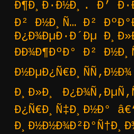
Ð¶Ð¸Ð·Ð½Ð¸. Ð’ Ð·
Ð² Ð½Ð¸Ñ… Ð² ÐºÐ°
Ð¿Ð¾ÐµÐ·Ð´Ðµ Ð¸Ð»
ÐÐ¾Ð¶ÐºÐ° Ð² Ð½Ð
Ð½ÐµÐ¿Ñ€Ð¸ÑÑ‚Ð½Ð
Ð¸Ð»Ð¸ Ð¿Ð¾Ñ‚ÐµÑ‚Ñ
Ð¿Ñ€Ð¸Ñ‡Ð¸Ð½Ð° â€
Ð¸Ð½Ð½Ð¾Ð²Ð°Ñ†Ð¸Ð