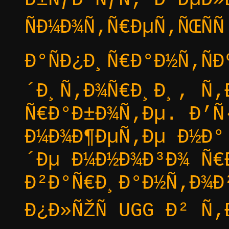
ÑÐ¼Ð¾Ñ‚Ñ€ÐµÑ‚ÑŒÑÑ
Ð°ÑÐ¿Ð¸Ñ€Ð°Ð½Ñ‚Ñ
´Ð¸Ñ‚Ð¾Ñ€Ð¸Ð¸, Ñ‚
Ñ€Ð°Ð±Ð¾Ñ‚Ðµ. Ð’Ñ
Ð¼Ð¾Ð¶ÐµÑ‚Ðµ Ð½Ð°
´Ðµ Ð¼Ð½Ð¾Ð³Ð¾ Ñ€
Ð²Ð°Ñ€Ð¸Ð°Ð½Ñ‚Ð¾Ð
Ð¿Ð»ÑŽÑ UGG Ð² Ñ