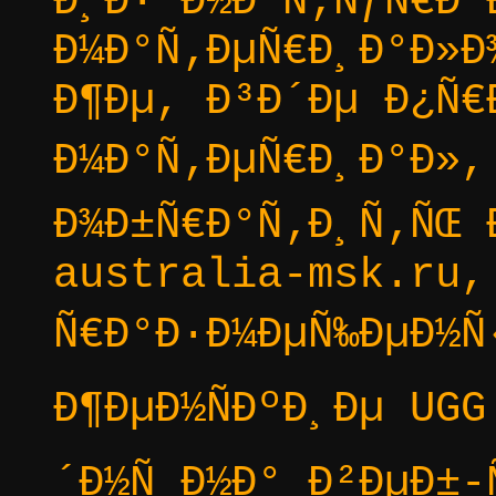
Ð¸Ð· Ð½Ð°Ñ‚ÑƒÑ€Ð°
Ð¼Ð°Ñ‚ÐµÑ€Ð¸Ð°Ð»Ð
Ð¶Ðµ, Ð³Ð´Ðµ Ð¿Ñ€
Ð¼Ð°Ñ‚ÐµÑ€Ð¸Ð°Ð»,
Ð¾Ð±Ñ€Ð°Ñ‚Ð¸Ñ‚ÑŒ 
australia-msk.ru,
Ñ€Ð°Ð·Ð¼ÐµÑ‰ÐµÐ½Ñ
Ð¶ÐµÐ½ÑÐºÐ¸Ðµ UG
´Ð½Ñ Ð½Ð° Ð²ÐµÐ±-