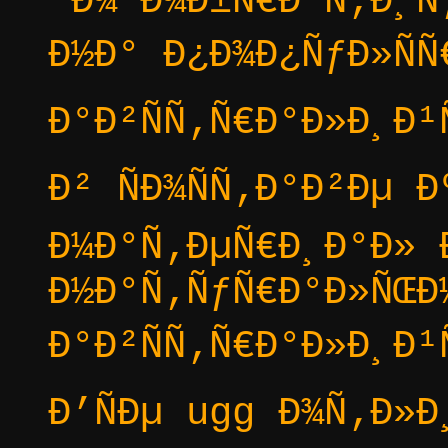
´Ð¾ Ð¾Ð±Ñ€Ð°Ñ‚Ð¸Ñ
Ð½Ð° Ð¿Ð¾Ð¿ÑƒÐ»Ñ
Ð°Ð²ÑÑ‚Ñ€Ð°Ð»Ð¸Ð¹
Ð² ÑÐ¾ÑÑ‚Ð°Ð²Ðµ 
Ð¼Ð°Ñ‚ÐµÑ€Ð¸Ð°Ð» 
Ð½Ð°Ñ‚ÑƒÑ€Ð°Ð»ÑŒÐ
Ð°Ð²ÑÑ‚Ñ€Ð°Ð»Ð¸Ð¹
Ð’ÑÐµ ugg Ð¾Ñ‚Ð»