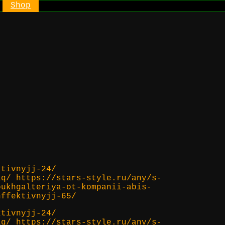
Shop
ktivnyjj-24/
lq/ https://stars-style.ru/any/s-
bukhgalteriya-ot-kompanii-abis-
hffektivnyjj-65/
ktivnyjj-24/
lq/ https://stars-style.ru/any/s-