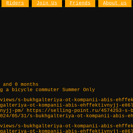
Riders
Join Us
Friends
About us
 and 0 months
g a bicycle commuter Summer Only
views/s-bukhgalteriya-ot-kompanii-abis-ehffe
galteriya-ot-kompanii-abis-ehffektivnyjj-e86
nyjj-pm/ https://selling-point.ru/4574253-s-
024/05/31/s-bukhgalteriya-ot-kompanii-abis-e
views/s-bukhgalteriya-ot-kompanii-abis-ehffe
galteriya-ot-kompanii-abis-ehffektivnyjj-e86