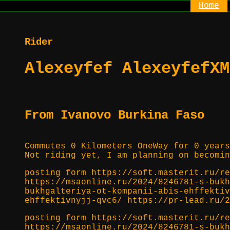
Home
Rider
Alexeyfef AlexeyfefXM
From Ivanovo Burkina Faso
Commutes 0 Kilometers OneWay for 0 years
Not riding yet, I am planning on becomin
posting form https://soft.masterit.ru/re
https://msaonline.ru/2024/8246781-s-bukh
bukhgalteriya-ot-kompanii-abis-ehffektiv
ehffektivnyjj-qvc6/ https://pr-lead.ru/2
posting form https://soft.masterit.ru/re
https://msaonline.ru/2024/8246781-s-bukh